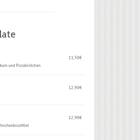
late
11,50
€
likum und Pizzabrötchen
12,90
€
12,90
€
hnchenbrustfilet