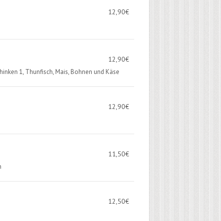
12,90
€
12,90
€
chinken 1, Thunfisch, Mais, Bohnen und Käse
12,90
€
11,50
€
n
12,50
€